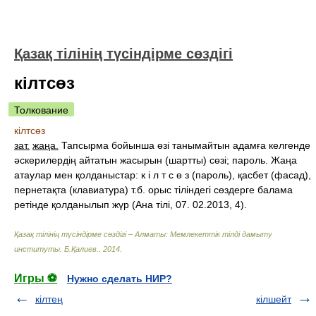
Қазақ тілінің түсіндірме сөздігі
кілтсөз
Толкование
кілтсөз
зат.
жаңа.
Тапсырма бойынша өзі танымайтын адамға келгенде
әскерилердің айтатын жасырын (шартты) сөзі; пароль. Жаңа
атаулар мен қолданыстар: к і л т с ө з (пароль), қасбет (фасад),
пернетақта (клавиатура) т.б. орыс тіліндегі сөздерге балама
ретінде қолданылып жүр (Ана тілі, 07. 02.2013, 4).
Қазақ тілінің түсіндірме сөздігі – Алматы: Мемлекеттік тілді дамыту
институты
.
Б.Қалиев.
.
2014
.
Игры ⚽
Нужно сделать НИР?
кілтең
кілшейт