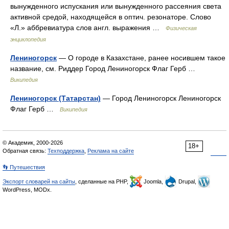
вынужденного испускания или вынужденного рассеяния света
активной средой, находящейся в оптич. резонаторе. Слово
«Л.» аббревиатура слов англ. выражения …
Физическая
энциклопедия
Лениногорск
— О городе в Казахстане, ранее носившем такое
название, см. Риддер Город Лениногорск Флаг Герб …
Википедия
Лениногорск (Татарстан)
— Город Лениногорск Лениногорск
Флаг Герб …
Википедия
© Академик, 2000-2026
18+
Обратная связь:
Техподдержка
,
Реклама на сайте
👣 Путешествия
Экспорт словарей на сайты
, сделанные на PHP,
Joomla,
Drupal,
WordPress, MODx.