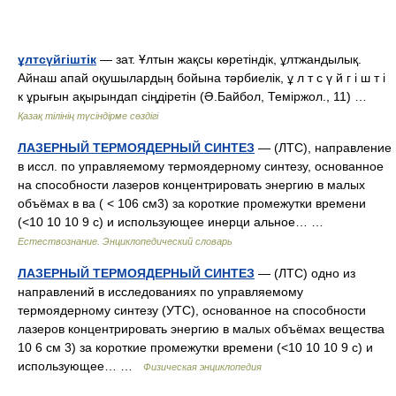
ұлтсүйгіштік
— зат. Ұлтын жақсы көретіндік, ұлтжандылық.
Айнаш апай оқушылардың бойына тәрбиелік, ұ л т с ү й г і ш т і
к ұрығын ақырындап сіңдіретін (Ә.Байбол, Теміржол., 11) …
Қазақ тілінің түсіндірме сөздігі
ЛАЗЕРНЫЙ ТЕРМОЯДЕРНЫЙ СИНТЕЗ
— (ЛТС), направление
в иссл. по управляемому термоядерному синтезу, основанное
на способности лазеров концентрировать энергию в малых
объёмах в ва ( < 106 см3) за короткие промежутки времени
(<10 10 10 9 с) и использующее инерци альное… …
Естествознание. Энциклопедический словарь
ЛАЗЕРНЫЙ ТЕРМОЯДЕРНЫЙ СИНТЕЗ
— (ЛТС) одно из
направлений в исследованиях по управляемому
термоядерному синтезу (УТС), основанное на способности
лазеров концентрировать энергию в малых объёмах вещества
10 6 см 3) за короткие промежутки времени (<10 10 10 9 с) и
использующее… …
Физическая энциклопедия